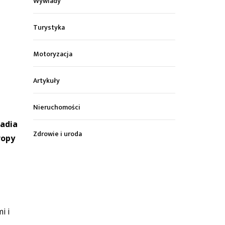
Wywiady
Turystyka
Motoryzacja
Artykuły
Nieruchomości
kadia
Zdrowie i uroda
ropy
i i