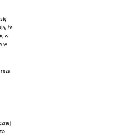
się
ją, że
ię w
w w
preza
cznej
 to