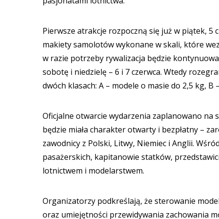
pasjonatami lotnictwa.
Pierwsze atrakcje rozpoczną się już w piątek, 
makiety samolotów wykonane w skali, które wez
w razie potrzeby rywalizacja będzie kontynuow
sobotę i niedzielę – 6 i 7 czerwca. Wtedy roz
dwóch klasach: A – modele o masie do 2,5 kg, B 
Oficjalne otwarcie wydarzenia zaplanowano na s
będzie miała charakter otwarty i bezpłatny – za
zawodnicy z Polski, Litwy, Niemiec i Anglii. Wśr
pasażerskich, kapitanowie statków, przedstawi
lotnictwem i modelarstwem.
Organizatorzy podkreślają, że sterowanie mode
oraz umiejętności przewidywania zachowania mo