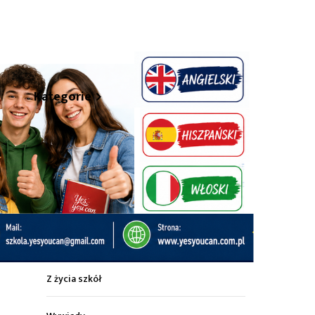
hare
Kategorie
Z życia miasta
Sport
Kultura
Wiadomości z regionu
Z życia szkół