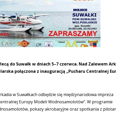
ylecą do Suwałk w dniach 5–7 czerwca. Nad Zalewem Ar
arska połączona z inauguracją „Pucharu Centralnej Eu
rkadia w Suwałkach odbędzie się międzynarodowa impreza
 Centralnej Europy Modeli Wodnosamolotów”. W programie
odnosamolotów, pokazy akrobacyjne oraz spotkania z pilotam