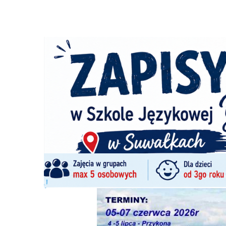
Strona główna
/
Wiadomości
/
Sport
/
Czeka nas lotnicze
Ścieżka
nawigacyjna
/
SPORT
04/06/2026
0 Komentarzy
Czeka nas lotnicze widowisko nad Zale