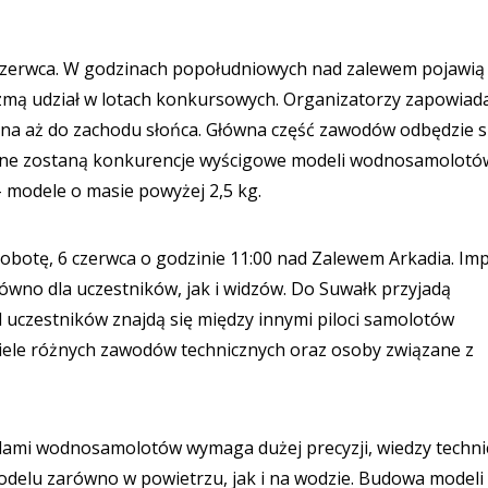
5 czerwca. W godzinach popołudniowych nad zalewem pojawią 
mą udział w lotach konkursowych. Organizatorzy zapowiada
ana aż do zachodu słońca. Główna część zawodów odbędzie s
egrane zostaną konkurencje wyścigowe modeli wodnosamolotó
– modele o masie powyżej 2,5 kg.
obotę, 6 czerwca o godzinie 11:00 nad Zalewem Arkadia. Im
równo dla uczestników, jak i widzów. Do Suwałk przyjadą
ód uczestników znajdą się między innymi piloci samolotów
ciele różnych zawodów technicznych oraz osoby związane z
lami wodnosamolotów wymaga dużej precyzji, wiedzy techni
delu zarówno w powietrzu, jak i na wodzie. Budowa modeli