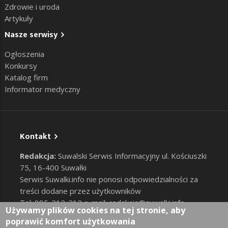
Zdrowie i uroda
Artykuły
Nasze serwisy
Ogłoszenia
Konkursy
Katalog firm
Informator medyczny
Kontakt
Redakcja:
Suwalski Serwis Informacyjny ul. Kościuszki
75, 16-400 Suwałki
Serwis Suwalki.info nie ponosi odpowiedzialności za
treści dodane przez użytkowników
Tel: 885-212-212 e-mail:
redakcja@suwalki.info
,
Używamy plików cookies na tej stronie, aby
reklama@suwalki.info
poprawić komfort użytkowania
RODO
|
Cookies