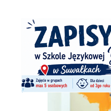
Strona główna
/
Wiadomości
/
Artykuły
/
Styl tradycyjny 
Ścieżka
nawigacyjna
/
ARTYKUŁY
15/03/2021
0 Komentarzy
Styl tradycyjny vs nowoczesny. W którym