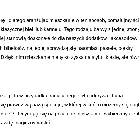
ferę i dlatego aranżując mieszkanie w ten sposób, pomalujmy śc
lasycznej bieli lub karmelu. Tego rodzaju barwy z jednej stron
iej stanowią doskonałe tło dla naszych dodatków i akcesoriów.
bibelotów najlepiej sprawdzą się natomiast pastele, błękity,
 Dzięki nim mieszkanie nie tylko zyska na stylu i klasie, ale rów
acji, to w przypadku tradycyjnego stylu odgrywa chyba
e się prawdziwą oazą spokoju, w której w końcu możemy się dog
jlepiej? Decydując się na przytulne mieszkanie, wybierzmy ciep
rawdę magiczny nastrój.