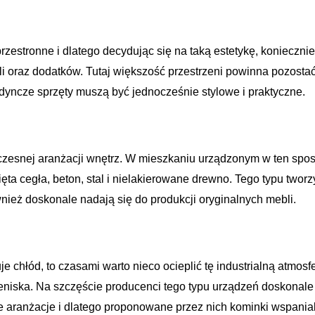
estronne i dlatego decydując się na taką estetykę, koniecznie
bli oraz dodatków. Tutaj większość przestrzeni powinna pozosta
dyncze sprzęty muszą być jednocześnie stylowe i praktyczne.
zesnej aranżacji wnętrz. W mieszkaniu urządzonym w ten spo
nięta cegła, beton, stal i nielakierowane drewno. Tego typu twor
ównież doskonale nadają się do produkcji oryginalnych mebli.
hłód, to czasami warto nieco ocieplić tę industrialną atmosfe
eniska. Na szczęście producenci tego typu urządzeń doskonale
ne aranżacje i dlatego proponowane przez nich kominki wspania