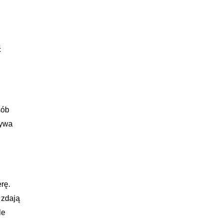
ć
sób
zywa
rę.
 zdają
le