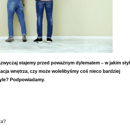
azwyczaj stajemy przed poważnym dylematem – w jakim styl
cja wnętrza, czy może wolelibyśmy coś nieco bardziej
tyle? Podpowiadamy.
za?