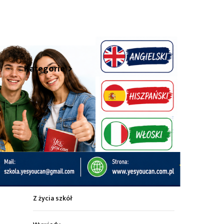
hare
Kategorie
Z życia miasta
Sport
Kultura
Wiadomości z regionu
Z życia szkół