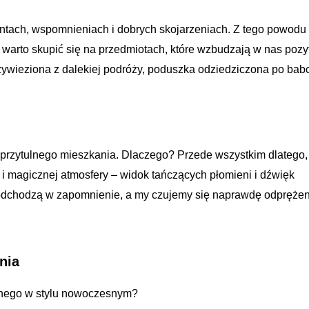
ymentach, wspomnieniach i dobrych skojarzeniach. Z tego powodu
arto skupić się na przedmiotach, które wzbudzają w nas poz
zywieziona z dalekiej podróży, poduszka odziedziczona po babc
rzytulnego mieszkania. Dlaczego? Przede wszystkim dlatego,
i magicznej atmosfery – widok tańczących płomieni i dźwięk
i odchodzą w zapomnienie, a my czujemy się naprawdę odprężen
nia
onego w stylu nowoczesnym?