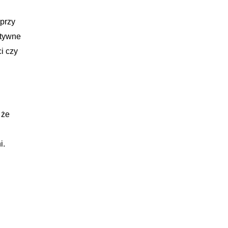
 przy
ytywne
i czy
 że
i.