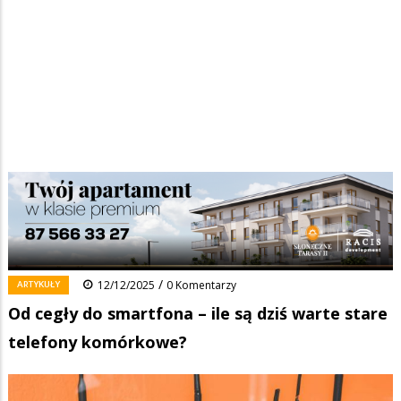
Strona główna
/
Wiadomości
/
Artykuły
/
Ścieżka
Od cegły do smartfona – ile są dziś warte stare telefony komórkowe?
nawigacyjna
Facebook
Pinterest
Tumblr
Reddit
Share
0
/
ARTYKUŁY
12/12/2025
0 Komentarzy
Od cegły do smartfona – ile są dziś warte stare
telefony komórkowe?