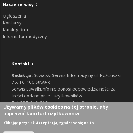
Nasze serwisy
Ogłoszenia
Konkursy
Katalog firm
Informator medyczny
Kontakt
Redakcja:
Suwalski Serwis Informacyjny ul. Kościuszki
75, 16-400 Suwałki
Serwis Suwalki.info nie ponosi odpowiedzialności za
treści dodane przez użytkowników
Tel: 885-212-212 e-mail:
redakcja@suwalki.info
,
Używamy plików cookies na tej stronie, aby
reklama@suwalki.info
poprawić komfort użytkowania
RODO
|
Cookies
Zaloguj
Klikając przycisk Akceptacja, zgadzasz się na to.
User account menu