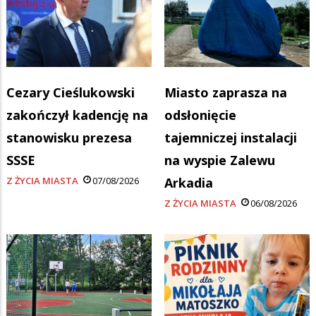
Cezary Cieślukowski
Miasto zaprasza na
zakończył kadencję na
odsłonięcie
stanowisku prezesa
tajemniczej instalacji
SSSE
na wyspie Zalewu
Z ŻYCIA MIASTA
07/08/2026
Arkadia
Z ŻYCIA MIASTA
06/08/2026