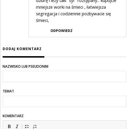
dziurę i leży taki "syf" rozsypany... kupujcie
mniejsze worki na śmieci , łatwiejsza
segregacja i codziennie pozbywacie się
śmieci,
ODPOWIEDZ
DODAJ KOMENTARZ
NAZWISKO LUB PSEUDONIM
TEMAT
KOMENTARZ