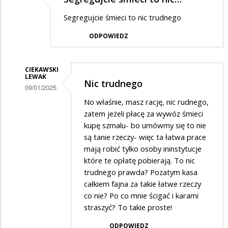
Segregujcie śmieci to nic trudnego
ODPOWIEDZ
CIEKAWSKI
LEWAK
Nic trudnego
09/01/2025
Dodane
No właśnie, masz rację, nic rudnego,
zatem jeżeli płacę za wywóz śmieci
przez
kupę szmalu- bo umówmy się to nie
Ktoś
są tanie rzeczy- więc ta łatwa prace
w
mają robić tylko osoby ininstytucje
które te opłatę pobierają. To nic
odpowiedzi
trudnego prawda? Pozatym kasa
na
całkiem fajna za takie łatwe rzeczy
Segregujcie
co nie? Po co mnie ścigać i karami
śmieci
straszyć? To takie proste!
to
ODPOWIEDZ