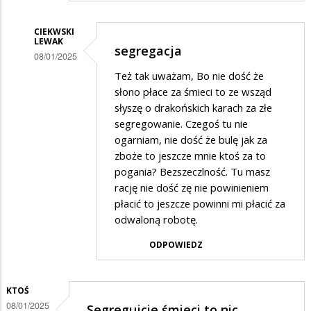
CIEKWSKI
LEWAK
segregacja
08/01/2025
Dodane
Też tak uważam, Bo nie dość że
słono płace za śmieci to ze wsząd
przez
słyszę o drakońskich karach za złe
Anonymous
segregowanie. Czegoś tu nie
w
ogarniam, nie dość że bulę jak za
zboże to jeszcze mnie ktoś za to
odpowiedzi
pogania? Bezszeczlność. Tu masz
na
rację nie dość zę nie powinieniem
Segregowanie
płacić to jeszcze powinni mi płacić za
smieci
odwaloną robotę.
kosztuje
ODPOWIEDZ
KTOŚ
08/01/2025
Segregujcie śmieci to nic…