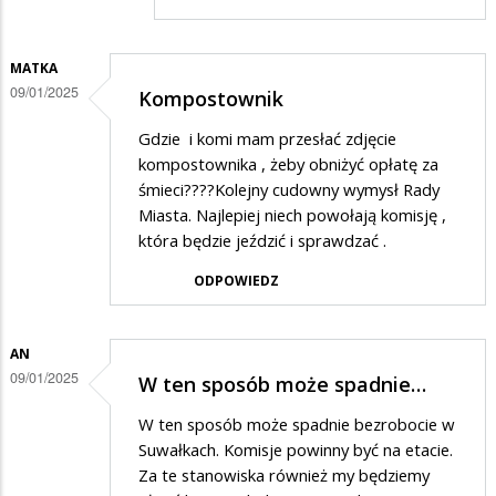
nic…
MATKA
09/01/2025
Kompostownik
Gdzie i komi mam przesłać zdjęcie
kompostownika , żeby obniżyć opłatę za
śmieci????Kolejny cudowny wymysł Rady
Miasta. Najlepiej niech powołają komisję ,
która będzie jeździć i sprawdzać .
ODPOWIEDZ
AN
09/01/2025
W ten sposób może spadnie…
W ten sposób może spadnie bezrobocie w
Suwałkach. Komisje powinny być na etacie.
Za te stanowiska również my będziemy