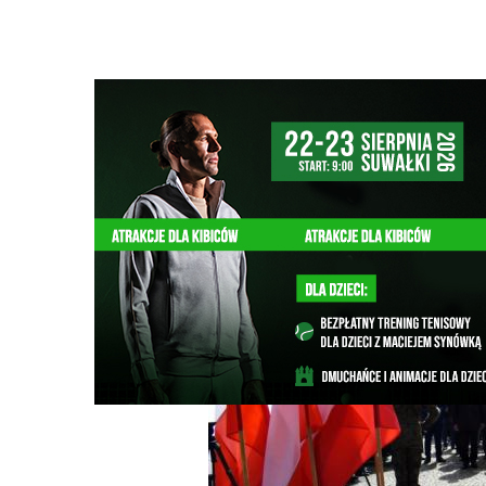
Strona główna
/
Wiadomości
/
Z życia miasta
/
Miejskie o
Ścieżka
nawigacyjna
/
Z ŻYCIA MIASTA
03/05/2023
3 Komentarzy
Miejskie obchody Święta Konstytucji 3 