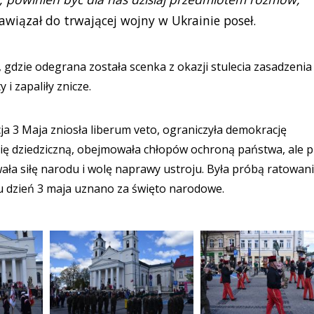
wiązał do trwającej wojny w Ukrainie poseł.
gdzie odegrana została scenka z okazji stulecia zasadzenia
i zapaliły znicze.
ja 3 Maja zniosła liberum veto, ograniczyła demokrację
hię dziedziczną, obejmowała chłopów ochroną państwa, ale 
ała siłę narodu i wolę naprawy ustroju. Była próbą ratowan
iu dzień 3 maja uznano za święto narodowe.