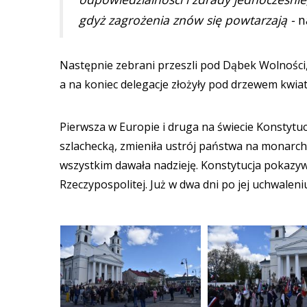
gdyż zagrożenia znów się powtarzają -
na
Następnie zebrani przeszli pod Dąbek Wolności, 
a na koniec delegacje złożyły pod drzewem kwiaty 
Pierwsza w Europie i druga na świecie Konstytuc
szlachecką, zmieniła ustrój państwa na monarc
wszystkim dawała nadzieję. Konstytucja pokazyw
Rzeczypospolitej. Już w dwa dni po jej uchwalen