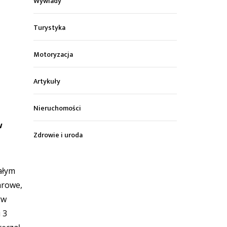
Wywiady
Turystyka
Motoryzacja
Artykuły
Nieruchomości
w
Zdrowie i uroda
ałym
arowe,
rw
 3