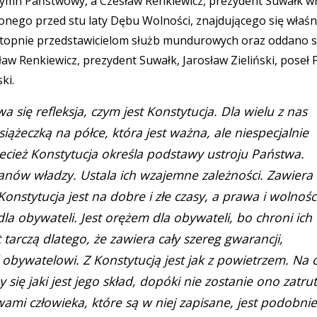
ymn Państwowy, a Czesław Renkiewicz, prezydent Suwałk wr
nego przed stu laty Dębu Wolności, znajdującego się właś
topnie przedstawicielom służb mundurowych oraz oddano 
w Renkiewicz, prezydent Suwałk, Jarosław Zieliński, poseł
ki.
a się refleksja, czym jest Konstytucja. Dla wielu z nas
ążeczką na półce, która jest ważna, ale niespecjalnie
zecież Konstytucja określa podstawy ustroju Państwa.
nów władzy. Ustala ich wzajemne zależności. Zawiera
Konstytucja jest na dobre i złe czasy, a prawa i wolnośc
dla obywateli. Jest orężem dla obywateli, bo chroni ich
 tarczą dlatego, że zawiera cały szereg gwarancji,
bywatelowi. Z Konstytucją jest jak z powietrzem. Na 
ię jaki jest jego skład, dopóki nie zostanie ono zatru
wami człowieka, które są w niej zapisane, jest podobnie