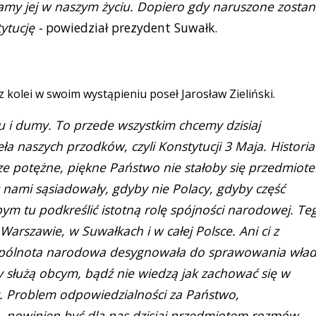
gamy jej w naszym życiu. Dopiero gdy naruszone zosta
tucję -
powiedział prezydent Suwałk.
z kolei w swoim wystąpieniu poseł Jarosław Zieliński.
u i dumy. To przede wszystkim chcemy dzisiaj
a naszych przodków, czyli Konstytucji 3 Maja. Historia
ze potężne, piękne Państwo nie stałoby się przedmiot
 nami sąsiadowały, gdyby nie Polacy, gdyby część
m tu podkreślić istotną rolę spójności narodowej. Te
Warszawie, w Suwałkach i w całej Polsce. Ani ci z
 wspólnota narodowa desygnowała do sprawowania wła
rzy służą obcym, bądź nie wiedzą jak zachować się w
y. Problem odpowiedzialności za Państwo,
e, powinien być dla nas dzisiaj przedmiotem rozmów,