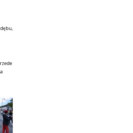
 dębu,
przede
ia