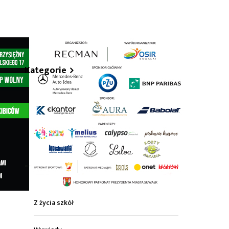
hare
Kategorie
Z życia miasta
Sport
Kultura
Wiadomości z regionu
Z życia szkół