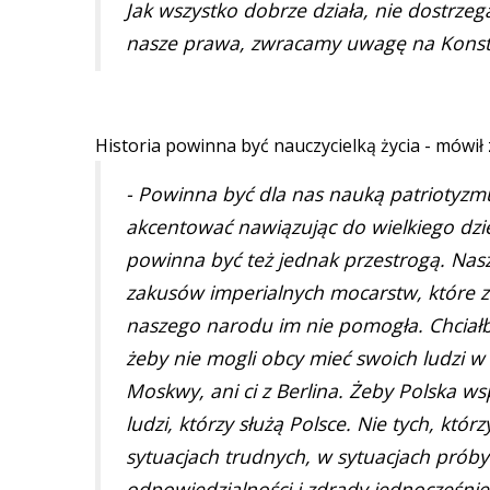
Jak wszystko dobrze działa, nie dostrze
nasze prawa, zwracamy uwagę na Konsty
Historia powinna być nauczycielką życia - mówił 
- Powinna być dla nas nauką patriotyzm
akcentować nawiązując do wielkiego dzieł
powinna być też jednak przestrogą. Nas
zakusów imperialnych mocarstw, które z
naszego narodu im nie pomogła. Chciałby
żeby nie mogli obcy mieć swoich ludzi w 
Moskwy, ani ci z Berlina. Żeby Polska
ludzi, którzy służą Polsce. Nie tych, któ
sytuacjach trudnych, w sytuacjach prób
odpowiedzialności i zdrady jednocześni