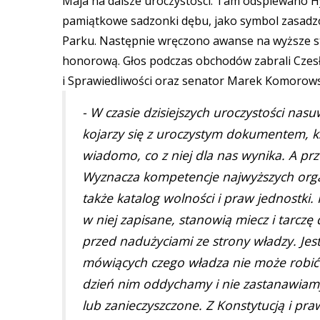
Maja na dalsze uroczystości. Tam odśpiewano H
pamiątkowe sadzonki dębu, jako symbol zasadzo
Parku. Następnie wręczono awanse na wyższe s
honorową. Głos podczas obchodów zabrali Czesła
i Sprawiedliwości oraz senator Marek Komorows
- W czasie dzisiejszych uroczystości nasuw
kojarzy się z uroczystym dokumentem, ksi
wiadomo, co z niej dla nas wynika. A pr
Wyznacza kompetencje najwyższych orga
także katalog wolności i praw jednostki. 
w niej zapisane, stanowią miecz i tarczę 
przed nadużyciami ze strony władzy. Jest
mówiących czego władza nie może robić o
dzień nim oddychamy i nie zastanawiamy s
lub zanieczyszczone. Z Konstytucją i pra