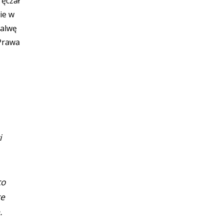
ęczał
nie w
salwę
 Prawa
i
co
te
.