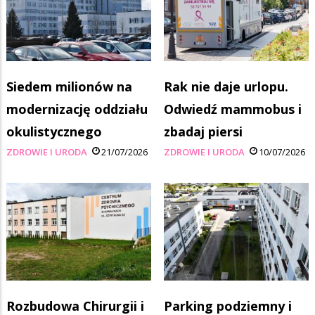
Siedem milionów na
Rak nie daje urlopu.
modernizację oddziału
Odwiedź mammobus i
okulistycznego
zbadaj piersi
ZDROWIE I URODA
21/07/2026
ZDROWIE I URODA
10/07/2026
Rozbudowa Chirurgii i
Parking podziemny i