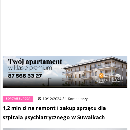
Strona główna
/
Wiadomości
/
Zdrowie i uroda
/
Ścieżka
1,2 mln zł na remont i zakup sprzętu dla szpitala psychiatrycznego w
Suwałkach
nawigacyjna
Facebook
Pinterest
Tumblr
Reddit
Share
0
/
ZDROWIE I URODA
10/12/2024
1 Komentarzy
1,2 mln zł na remont i zakup sprzętu dla
szpitala psychiatrycznego w Suwałkach