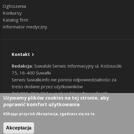
Ogłoszenia
Konkursy
Katalog firm
Informator medyczny
Kontakt
Redakcja:
Suwalski Serwis Informacyjny ul. Kościuszki
75, 16-400 Suwałki
Serwis Suwalki.info nie ponosi odpowiedzialności za
treści dodane przez użytkowników
Tel: 885-212-212 e-mail:
redakcja@suwalki.info
,
Używamy plików cookies na tej stronie, aby
reklama@suwalki.info
poprawić komfort użytkowania
RODO
|
Cookies
Zaloguj
Klikając przycisk Akceptacja, zgadzasz się na to.
User account menu
Akceptacja