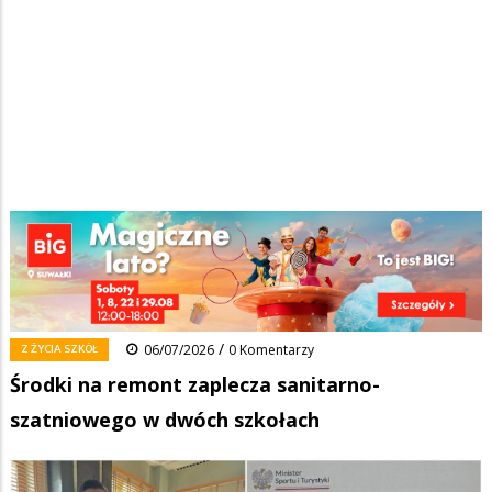
Strona główna
/
Wiadomości
/
Z życia szkół
/
Ścieżka
Środki na remont zaplecza sanitarno-szatniowego w dwóch szkołach
nawigacyjna
Facebook
Pinterest
Tumblr
Reddit
Share
0
/
Z ŻYCIA SZKÓŁ
06/07/2026
0 Komentarzy
Środki na remont zaplecza sanitarno-
szatniowego w dwóch szkołach