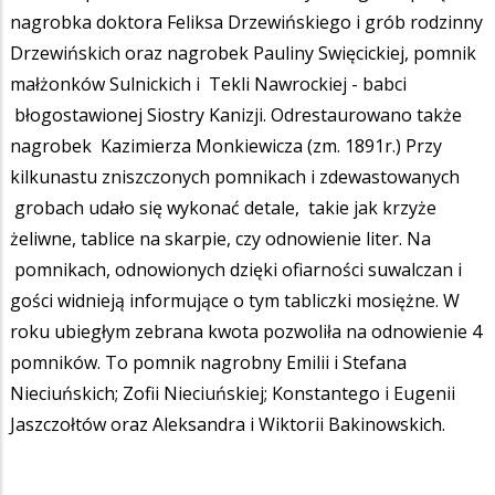
nagrobka doktora Feliksa Drzewińskiego i grób rodzinny
Drzewińskich oraz nagrobek Pauliny Swięcickiej, pomnik
małżonków Sulnickich i Tekli Nawrockiej - babci
błogostawionej Siostry Kanizji. Odrestaurowano także
nagrobek Kazimierza Monkiewicza (zm. 1891r.) Przy
kilkunastu zniszczonych pomnikach i zdewastowanych
grobach udało się wykonać detale, takie jak krzyże
żeliwne, tablice na skarpie, czy odnowienie liter. Na
pomnikach, odnowionych dzięki ofiarności suwalczan i
gości widnieją informujące o tym tabliczki mosiężne. W
roku ubiegłym zebrana kwota pozwoliła na odnowienie 4
pomników. To pomnik nagrobny Emilii i Stefana
Nieciuńskich; Zofii Nieciuńskiej; Konstantego i Eugenii
Jaszczołtów oraz Aleksandra i Wiktorii Bakinowskich.