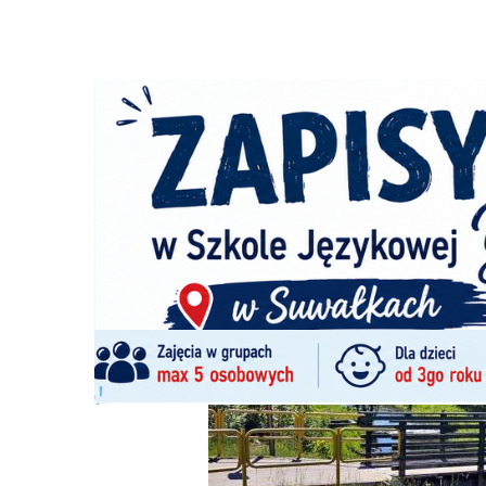
Strona główna
/
Wiadomości
/
Z życia miasta
/
Kładka nad
Ścieżka
nawigacyjna
/
Z ŻYCIA MIASTA
08/06/2026
0 Komentarzy
Kładka nad Czarną Hańczą - najpierw 