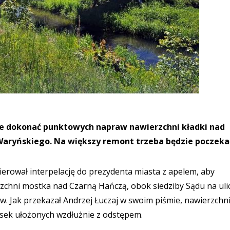
sie dokonać punktowych napraw nawierzchni kładki nad
 Waryńskiego. Na większy remont trzeba będzie poczeka
kierował interpelację do prezydenta miasta z apelem, aby
rzchni mostka nad Czarną Hańczą, obok siedziby Sądu na uli
. Jak przekazał Andrzej Łuczaj w swoim piśmie, nawierzchn
esek ułożonych wzdłużnie z odstępem.