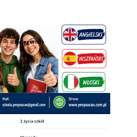
hare
Kategorie
Z życia miasta
Sport
Kultura
Wiadomości z regionu
Z życia szkół