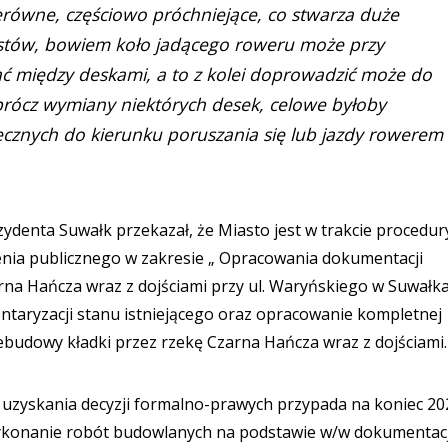
erówne, częściowo próchniejące, co stwarza duże
ystów, bowiem koło jadącego roweru może przy
ąć między deskami, a to z kolei doprowadzić może do
prócz wymiany niektórych desek, celowe byłoby
ecznych do kierunku poruszania się lub jazdy rowerem
ydenta Suwałk przekazał, że Miasto jest w trakcie procedur
nia publicznego w zakresie „ Opracowania dokumentacji
na Hańcza wraz z dojściami przy ul. Waryńskiego w Suwałka
entaryzacji stanu istniejącego oraz opracowanie kompletnej
ebudowy kładki przez rzekę Czarna Hańcza wraz z dojściami
uzyskania decyzji formalno-prawych przypada na koniec 202
wykonanie robót budowlanych na podstawie w/w dokumentacj