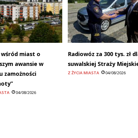
 wśród miast o
Radiowóz za 300 tys. zł dl
szym awansie w
suwalskiej Straży Miejski
u zamożności
Z ŻYCIA MIASTA
04/08/2026
noty”
IASTA
04/08/2026