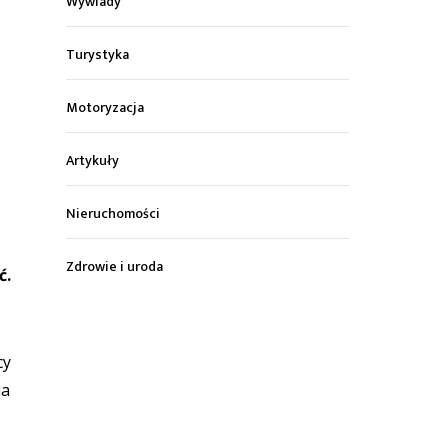
Wywiady
Turystyka
Motoryzacja
Artykuły
Nieruchomości
Zdrowie i uroda
ć.
cy
ia