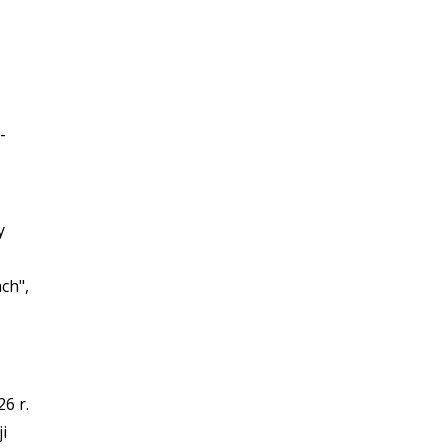
-
y
ch",
.
6 r.
i