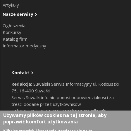
Artykuły
Nasze serwisy
Ogłoszenia
Konkursy
Katalog firm
Informator medyczny
Kontakt
Redakcja:
Suwalski Serwis Informacyjny ul. Kościuszki
75, 16-400 Suwałki
Serwis Suwalki.info nie ponosi odpowiedzialności za
treści dodane przez użytkowników
Tel: 885-212-212 e-mail:
redakcja@suwalki.info
,
Używamy plików cookies na tej stronie, aby
reklama@suwalki.info
poprawić komfort użytkowania
RODO
|
Cookies
Klikając przycisk Akceptacja, zgadzasz się na to.