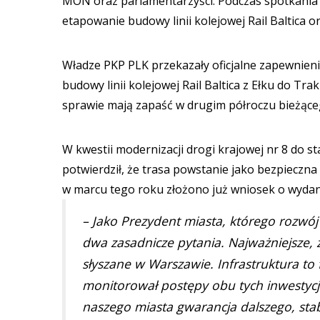
MON oraz parlamentarzyści. Podczas spotkania 
etapowanie budowy linii kolejowej Rail Baltica o
Władze PKP PLK przekazały oficjalne zapewnieni
budowy linii kolejowej Rail Baltica z Ełku do Tr
sprawie mają zapaść w drugim półroczu bieżące
W kwestii modernizacji drogi krajowej nr 8 do s
potwierdził, że trasa powstanie jako bezpieczn
w marcu tego roku złożono już wniosek o wydanie
– Jako Prezydent miasta, którego rozwój
dwa zasadnicze pytania. Najważniejsze,
słyszane w Warszawie. Infrastruktura t
monitorował postępy obu tych inwestycji
naszego miasta gwarancja dalszego, sta