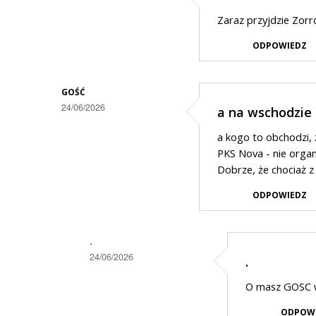
Zaraz przyjdzie Zorr
ODPOWIEDZ
GOŚĆ
24/06/2026
a na wschodzie
a kogo to obchodzi, 
PKS Nova - nie organ
Dobrze, że chociaż z
ODPOWIEDZ
.
24/06/2026
.
Dodane
O masz GOSC w
przez
ODPOW