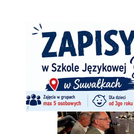
Strona główna
/
Wiadomości
/
Wiadomości z regionu
/
Ra
Ścieżka
nawigacyjna
/
WIADOMOŚCI Z REGIONU
24/06/2026
4 Komentarzy
Rail Baltica i DK8. Prezydent Suwałk na