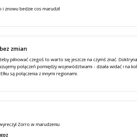
o i znowu bedzie cos marudzil
 bez zmian
żeby pilnować czegoś to warto się jeszcze na czymś znać. Doktryn
izujemy połączeń pomiędzy województwami - działa widać i na kole
 Ełku są połączenia z innymi regionami.
yreczyl Zorro w marudzeniu
IEDZ