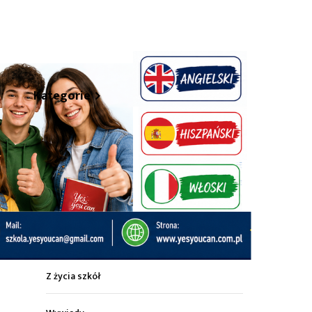
hare
Kategorie
Z życia miasta
Sport
Kultura
Wiadomości z regionu
Z życia szkół