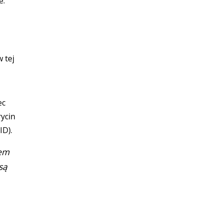
e:
 tej
ec
ycin
ID).
łem
są