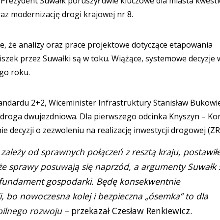
Prezydent Suwałk poruszył dwie kluczowe dla miasta kwesti
raz modernizację drogi krajowej nr 8.
e, że analizy oraz prace projektowe dotyczące etapowania
akiszek przez Suwałki są w toku. Wiążące, systemowe decyzje w
go roku.
tandardu 2+2, Wiceminister Infrastruktury Stanisław Bukowi
a droga dwujezdniowa. Dla pierwszego odcinka Knyszyn – Kor
 decyzji o zezwoleniu na realizację inwestycji drogowej (ZR
 zależy od sprawnych połączeń z resztą kraju, postawi
 że sprawy posuwają się naprzód, a argumenty Suwałk 
o fundament gospodarki. Będę konsekwentnie
, bo nowoczesna kolej i bezpieczna „ósemka” to dla
bilnego rozwoju –
przekazał Czesław Renkiewicz.