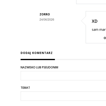
Gość
w
odpowiedzi
ZORRO
24/06/2026
XD
na
Dodane
a
sam mar
przez
na
O
.
wschodzie
w
bez
DODAJ KOMENTARZ
odpowiedzi
zmian
na
.
NAZWISKO LUB PSEUDONIM
TEMAT