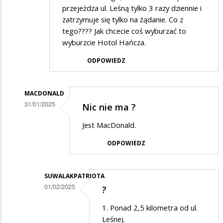
przejeżdza ul. Leśną tylko 3 razy dziennie i
zatrzymuje się tylko na żądanie. Co z
tego???? Jak chcecie coś wyburzać to
wyburzcie Hotol Hańcza.
ODPOWIEDZ
MACDONALD
31/01/2025
Nic nie ma ?
Dodane
Jest MacDonald.
przez
ODPOWIEDZ
SuwalakPatriota
w
odpowiedzi
SUWALAKPATRIOTA
01/02/2025
?
na
Dodane
XDDD
1. Ponad 2,5 kilometra od ul.
przez
Leśnej.