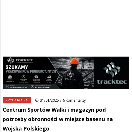
Strona główna
/
Wiadomości
/
Z życia miasta
/
Ścieżka
Centrum Sportów Walki i magazyn pod potrzeby obronności w
miejsce basenu na Wojska Polskiego
nawigacyjna
Facebook
Pinterest
Tumblr
Reddit
Share
0
/
Z ŻYCIA MIASTA
31/01/2025
6 Komentarzy
Centrum Sportów Walki i magazyn pod
potrzeby obronności w miejsce basenu na
Wojska Polskiego