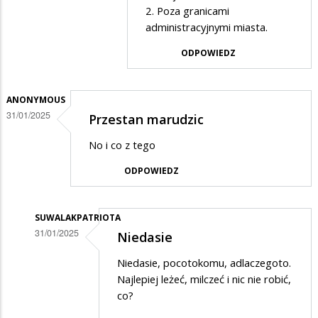
MacDonald
2. Poza granicami
administracyjnymi miasta.
w
odpowiedzi
ODPOWIEDZ
na
Nic
ANONYMOUS
nie
31/01/2025
Przestan marudzic
ma
No i co z tego
?
ODPOWIEDZ
SUWALAKPATRIOTA
31/01/2025
Niedasie
Dodane
Niedasie, pocotokomu, adlaczegoto.
przez
Najlepiej leżeć, milczeć i nic nie robić,
Anonymous
co?
w