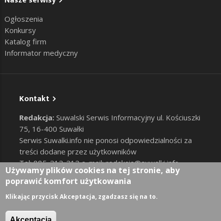
Nasze serwisy
Ogłoszenia
Konkursy
Katalog firm
Informator medyczny
Kontakt
Redakcja:
Suwalski Serwis Informacyjny ul. Kościuszki
75, 16-400 Suwałki
Serwis Suwalki.info nie ponosi odpowiedzialności za
treści dodane przez użytkowników
Tel: 885-212-212 e-mail:
redakcja@suwalki.info
,
Używamy plików cookies na tej stronie, aby
reklama@suwalki.info
poprawić komfort użytkowania
RODO
|
Cookies
Zaloguj
Klikając przycisk Akceptacja, zgadzasz się na to.
User account menu
Akceptacja