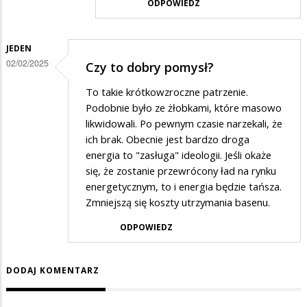
ODPOWIEDZ
odpowiedzi
na
JEDEN
Przestan
02/02/2025
Czy to dobry pomysł?
marudzic
To takie krótkowzroczne patrzenie.
Podobnie było ze żłobkami, które masowo
likwidowali. Po pewnym czasie narzekali, że
ich brak. Obecnie jest bardzo droga
energia to "zasługa" ideologii. Jeśli okaże
się, że zostanie przewrócony ład na rynku
energetycznym, to i energia będzie tańsza.
Zmniejszą się koszty utrzymania basenu.
ODPOWIEDZ
DODAJ KOMENTARZ