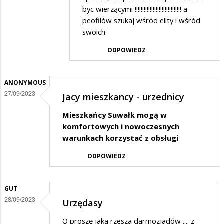
odpowiedzi
byc wierzącymi !!!!!!!!!!!!!!!!!!!!!!!!!!!!!!! a
na
peofilów szukaj wśród elity i wśród
swoich
Mam
pytanie....
ODPOWIEDZ
ANONYMOUS
27/09/2023
Jacy mieszkancy - urzednicy
Mieszkańcy Suwałk mogą w
komfortowych i nowoczesnych
warunkach korzystać z obsługi
ODPOWIEDZ
GUT
28/09/2023
Urzędasy
O proszę jaka rzesza darmozjadów .... z