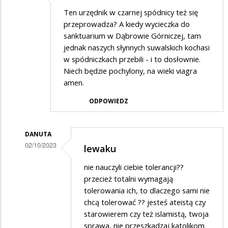
Ten urzędnik w czarnej spódnicy też się
przeprowadza? A kiedy wycieczka do
sanktuarium w Dąbrowie Górniczej, tam
jednak naszych słynnych suwalskich kochasi
w spódniczkach przebili - i to dosłownie.
Niech będzie pochylony, na wieki viagra
amen.
ODPOWIEDZ
DANUTA
02/10/2023
lewaku
Dodane
nie nauczyli ciebie tolerancji??
przez
przecież totalni wymagają
Ciekawski
tolerowania ich, to dlaczego sami nie
chcą tolerować ?? jesteś ateistą czy
lewak
starowierem czy też islamistą, twoja
w
sprawa, nie przeszkadzaj katolikom