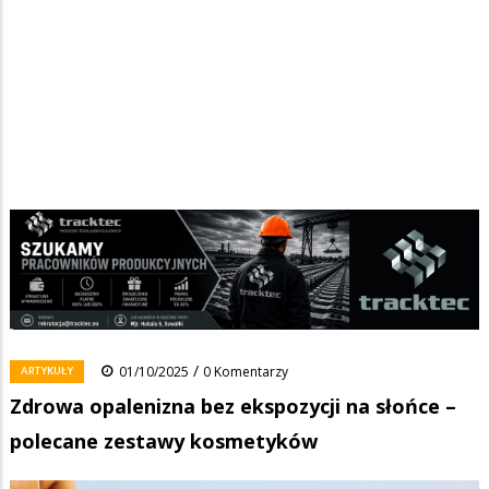
Strona główna
/
Wiadomości
/
Artykuły
/
Ścieżka
Zdrowa opalenizna bez ekspozycji na słońce – polecane zestawy
kosmetyków
nawigacyjna
Facebook
Pinterest
Tumblr
Reddit
Share
0
/
ARTYKUŁY
01/10/2025
0 Komentarzy
Zdrowa opalenizna bez ekspozycji na słońce –
polecane zestawy kosmetyków