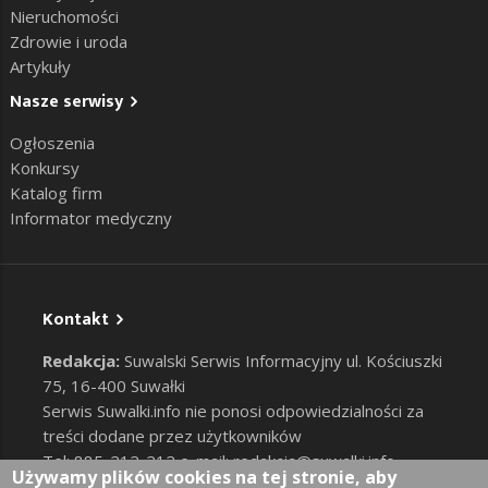
Nieruchomości
Zdrowie i uroda
Artykuły
Nasze serwisy
Ogłoszenia
Konkursy
Katalog firm
Informator medyczny
Kontakt
Redakcja:
Suwalski Serwis Informacyjny ul. Kościuszki
75, 16-400 Suwałki
Serwis Suwalki.info nie ponosi odpowiedzialności za
treści dodane przez użytkowników
Tel: 885-212-212 e-mail:
redakcja@suwalki.info
,
Używamy plików cookies na tej stronie, aby
reklama@suwalki.info