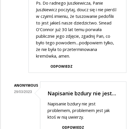
Ps. Do radnego Juszkiewicza, Panie
Juszkiewicz poczytaj, doucz się i nie pierd.l
w czyimś imieniu, że tuszowanie pedofilii
to jest jakieś nasze dziedzictwo. Sinead
O'Connor już 30 lat temu porwała
publicznie jego zdjęcie, zgadnij Pan, co
było tego powodem....podpowiem tylko,
że nie była to przeterminowana
kremówka, amen.
ODPOWIEDZ
ANONYMOUS
29/03/2023
Napisanie bzdury nie jest…
Dodane
Napisanie bzdury nie jest
przez
problemem, problemem jest jak
Ciekawski
ktoś w nią uwierzy.
lewak
ODPOWIEDZ