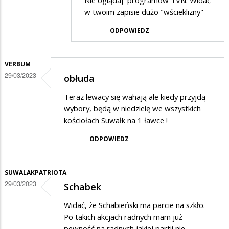
Dodane
Nie oglądaj programów TVN. Widać
w twoim zapisie dużo "wścieklizny"
przez
On
ODPOWIEDZ
w
odpowiedzi
VERBUM
na
29/03/2023
obłuda
Tak...
Teraz lewacy się wahają ale kiedy przyjdą
wybory, będą w niedzielę we wszystkich
kościołach Suwałk na 1 ławce !
ODPOWIEDZ
SUWALAKPATRIOTA
29/03/2023
Schabek
Widać, że Schabieński ma parcie na szkło.
Po takich akcjach radnych mam już
pewność na radnych jakiej partii nie