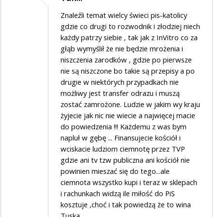
Znaleźli temat wielcy świeci pis-katolicy
gdzie co drugi to rozwodnik i złodziej niech
każdy patrzy siebie , tak jak z InVitro co za
głąb wymyślił że nie będzie mrożenia i
niszczenia zarodków , gdzie po pierwsze
nie są niszczone bo takie są przepisy a po
drugie w niektórych przypadkach nie
możliwy jest transfer odrazu i muszą
zostać zamrożone. Ludzie w jakim wy kraju
żyjecie jak nic nie wiecie a najwięcej macie
do powiedzenia !!! Każdemu z was bym
napluł w gębę ... Finansujecie kościół i
wciskacie ludziom ciemnotę przez TVP
gdzie ani tv tzw publiczna ani kościół nie
powinien mieszać się do tego...ale
ciemnota wszystko kupi i teraz w sklepach
i rachunkach widzą ile miłość do PiS
kosztuje ,choć i tak powiedzą że to wina
Tuska .