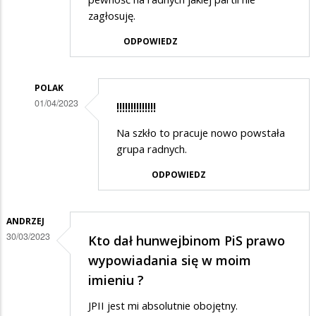
zagłosuję.
ODPOWIEDZ
POLAK
01/04/2023
!!!!!!!!!!!!!!
Dodane
Na szkło to pracuje nowo powstała
przez
grupa radnych.
SuwalakPatriota
ODPOWIEDZ
w
odpowiedzi
ANDRZEJ
na
30/03/2023
Kto dał hunwejbinom PiS prawo
Schabek
wypowiadania się w moim
imieniu ?
JPII jest mi absolutnie obojętny.