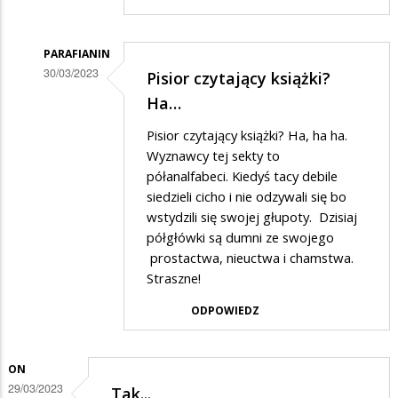
w
odpowiedzi
PARAFIANIN
na
30/03/2023
Pisior czytający książki?
Prawda
Dodane
Ha…
was
przez
Pisior czytający książki? Ha, ha ha.
wyzwoli....
Ciekawski
Wyznawcy tej sekty to
lewak
półanalfabeci. Kiedyś tacy debile
siedzieli cicho i nie odzywali się bo
w
wstydzili się swojej głupoty. Dzisiaj
odpowiedzi
półgłówki są dumni ze swojego
na
prostactwa, nieuctwa i chamstwa.
Prawda
Straszne!
was
ODPOWIEDZ
wyzwoli....
ON
29/03/2023
Tak...