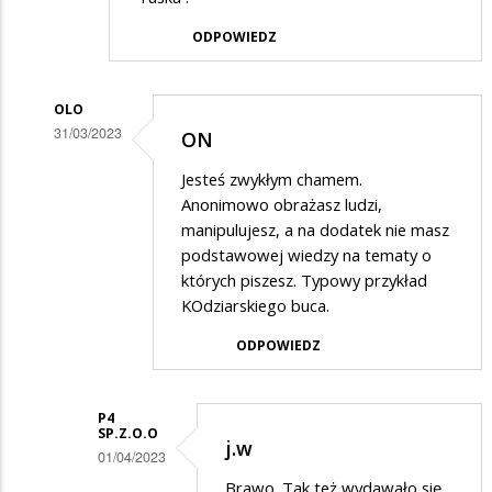
ODPOWIEDZ
OLO
31/03/2023
ON
Dodane
Jesteś zwykłym chamem.
przez
Anonimowo obrażasz ludzi,
On
manipulujesz, a na dodatek nie masz
podstawowej wiedzy na tematy o
w
których piszesz. Typowy przykład
odpowiedzi
KOdziarskiego buca.
na
ODPOWIEDZ
Tak...
P4
SP.Z.O.O
j.w
01/04/2023
Dodane
Brawo. Tak też wydawało się