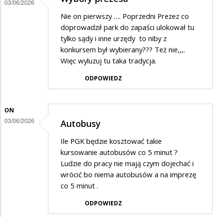
03/06/2026
Nie on pierwszy …. Poprzedni Prezez co
doprowadził park do zapaści ulokował tu
tylko sądy i inne urzędy to niby z
konkursem był wybierany??? Też nie,,,.
Więc wyluzuj tu taka tradycja.
ODPOWIEDZ
ON
03/06/2026
Autobusy
Ile PGK będzie kosztować takie
kursowanie autobusów co 5 minut ?
Ludzie do pracy nie mają czym dojechać i
wrócić bo niema autobusów a na imprezę
co 5 minut .
ODPOWIEDZ