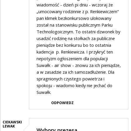
wiadomość - dzień pi dniu - wczoraj że
„umocowany rodzinnie z p. Renkiewiczem”
pan klimek bezkonkursowo ulokowany
został na stanowisku publicznym Parku
Technologoicznym. To ostatni dzwonek by
usadzić rodzinę na stołkach za publiczne
pieniądze bez konkursu bo to ostatnia
kadencja p. Renkiewicza. I przykryć ten
nepotyzm ogłoszeniem dla populacji
Suwałk - air show - znowu za ich pieniądze,
a w zasadzie za ich samozadłużenie. Dla
spragnionych czystego powietrza i
spokoju - wiadomo kiedy nie jechać do
Suwałk.
ODPOWIEDZ
CIEKAWSKI
LEWAK
Wybory prezesa