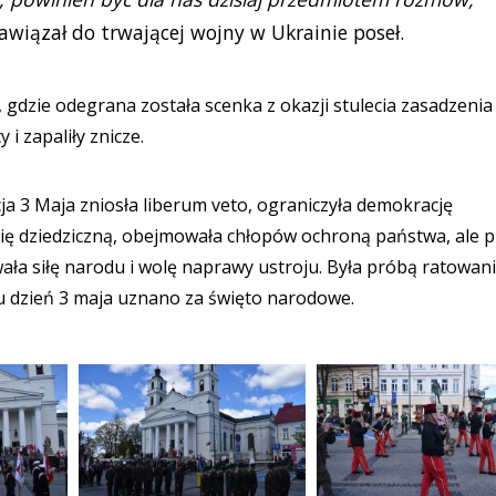
wiązał do trwającej wojny w Ukrainie poseł.
gdzie odegrana została scenka z okazji stulecia zasadzenia
i zapaliły znicze.
ja 3 Maja zniosła liberum veto, ograniczyła demokrację
hię dziedziczną, obejmowała chłopów ochroną państwa, ale 
ała siłę narodu i wolę naprawy ustroju. Była próbą ratowan
iu dzień 3 maja uznano za święto narodowe.