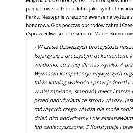
Maja na dalsze uroczystości. Tam odśpiewano H
pamiątkowe sadzonki dębu, jako symbol zasadzo
Parku. Następnie wręczono awanse na wyższe s
honorową. Głos podczas obchodów zabrali Czesła
i Sprawiedliwości oraz senator Marek Komorows
- W czasie dzisiejszych uroczystości nasuw
kojarzy się z uroczystym dokumentem, ksi
wiadomo, co z niej dla nas wynika. A pr
Wyznacza kompetencje najwyższych orga
także katalog wolności i praw jednostki. 
w niej zapisane, stanowią miecz i tarczę 
przed nadużyciami ze strony władzy. Jest
mówiących czego władza nie może robić o
dzień nim oddychamy i nie zastanawiamy s
lub zanieczyszczone. Z Konstytucją i pra