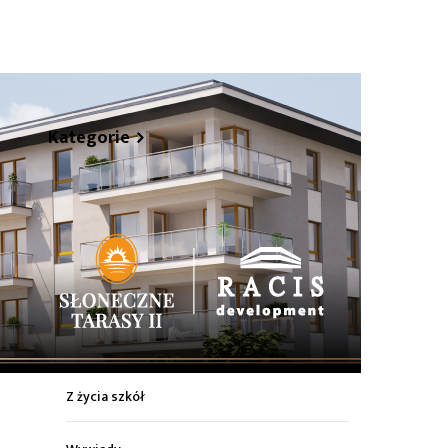
hare
Kategorie
Z życia miasta
Sport
Kultura
Wiadomości z regionu
Z życia szkół