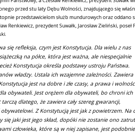
ymn Państwowy, a Czesław Renkiewicz, prezydent Suwałk wr
nego przed stu laty Dębu Wolności, znajdującego się właś
topnie przedstawicielom służb mundurowych oraz oddano 
w Renkiewicz, prezydent Suwałk, Jarosław Zieliński, poseł
ki.
a się refleksja, czym jest Konstytucja. Dla wielu z nas
ążeczką na półce, która jest ważna, ale niespecjalnie
zecież Konstytucja określa podstawy ustroju Państwa.
nów władzy. Ustala ich wzajemne zależności. Zawiera
Konstytucja jest na dobre i złe czasy, a prawa i wolnośc
dla obywateli. Jest orężem dla obywateli, bo chroni ich
 tarczą dlatego, że zawiera cały szereg gwarancji,
bywatelowi. Z Konstytucją jest jak z powietrzem. Na 
ię jaki jest jego skład, dopóki nie zostanie ono zatru
wami człowieka, które są w niej zapisane, jest podobnie