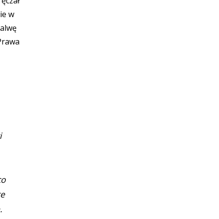
ęczał
nie w
salwę
 Prawa
i
co
te
.