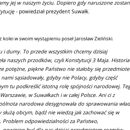
gamy jej w naszym życiu. Dopiero gdy naruszone zosta
tucję -
powiedział prezydent Suwałk.
z kolei w swoim wystąpieniu poseł Jarosław Zieliński.
u i dumy. To przede wszystkim chcemy dzisiaj
a naszych przodków, czyli Konstytucji 3 Maja. Historia
ze potężne, piękne Państwo nie stałoby się przedmiot
 nami sąsiadowały, gdyby nie Polacy, gdyby część
m tu podkreślić istotną rolę spójności narodowej. Te
Warszawie, w Suwałkach i w całej Polsce. Ani ci z
 wspólnota narodowa desygnowała do sprawowania wła
rzy służą obcym, bądź nie wiedzą jak zachować się w
y. Problem odpowiedzialności za Państwo,
e, powinien być dla nas dzisiaj przedmiotem rozmów,