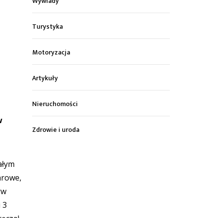
Wywiady
Turystyka
Motoryzacja
Artykuły
Nieruchomości
w
Zdrowie i uroda
ałym
arowe,
rw
 3