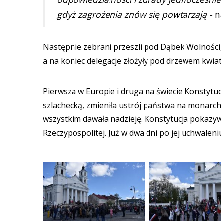
gdyż zagrożenia znów się powtarzają -
na
Następnie zebrani przeszli pod Dąbek Wolności, 
a na koniec delegacje złożyły pod drzewem kwiaty 
Pierwsza w Europie i druga na świecie Konstytuc
szlachecką, zmieniła ustrój państwa na monarc
wszystkim dawała nadzieję. Konstytucja pokazyw
Rzeczypospolitej. Już w dwa dni po jej uchwalen