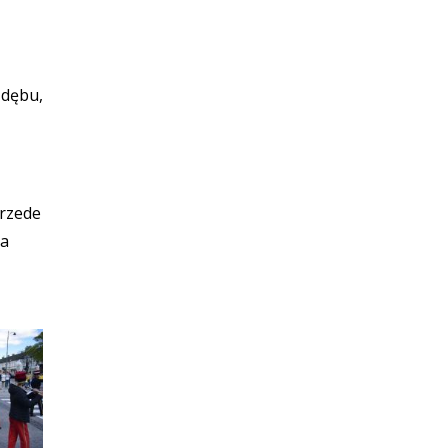
 dębu,
przede
ia