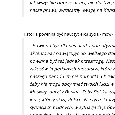
Jak wszystko dobrze działa, nie dostrze
nasze prawa, zwracamy uwagę na Konsty
Historia powinna być nauczycielką życia - mówił 
- Powinna być dla nas nauką patriotyzm
akcentować nawiązując do wielkiego dzieł
powinna być też jednak przestrogą. Nas
zakusów imperialnych mocarstw, które z
naszego narodu im nie pomogła. Chciałby
żeby nie mogli obcy mieć swoich ludzi w 
Moskwy, ani ci z Berlina. Żeby Polska
ludzi, którzy służą Polsce. Nie tych, któ
sytuacjach trudnych, w sytuacjach prób
odpowiedzialności i zdrady jednocześni