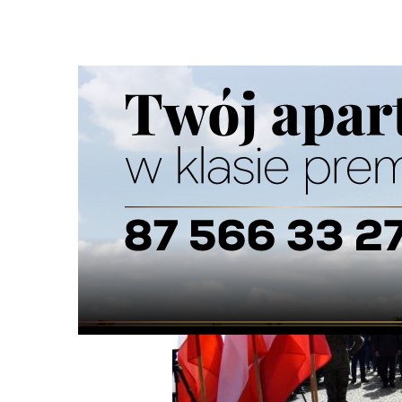
Strona główna
/
Wiadomości
/
Z życia miasta
/
Miejskie o
Ścieżka
nawigacyjna
/
Z ŻYCIA MIASTA
03/05/2023
3 Komentarzy
Miejskie obchody Święta Konstytucji 3 