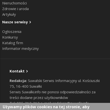
Nieruchomości
Zdrowie i uroda
Artykuły
Nasze serwisy
Ogłoszenia
Konkursy
Katalog firm
Informator medyczny
Kontakt
Redakcja:
Suwalski Serwis Informacyjny ul. Kościuszki
75, 16-400 Suwałki
Serwis Suwalki.info nie ponosi odpowiedzialności za
treści dodane przez użytkowników
Tel: 885-212-212 e-mail:
redakcja@suwalki.info
,
Używamy plików cookies na tej stronie, aby
reklama@suwalki.info