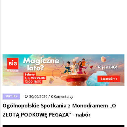
Strona główna
/
Wiadomości
/
Kultura
/
Ścieżka
Ogólnopolskie Spotkania z Monodramem „O ZŁOTĄ PODKOWĘ
PEGAZA” - nabór
nawigacyjna
Facebook
Pinterest
Tumblr
Reddit
Share
0
0
/
KULTURA
30/06/2026
0 Komentarzy
Ogólnopolskie Spotkania z Monodramem „O
ZŁOTĄ PODKOWĘ PEGAZA” - nabór