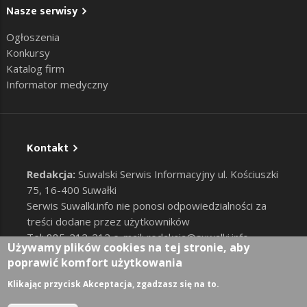
Nasze serwisy
Ogłoszenia
Konkursy
Katalog firm
Informator medyczny
Kontakt
Redakcja:
Suwalski Serwis Informacyjny ul. Kościuszki
75, 16-400 Suwałki
Serwis Suwalki.info nie ponosi odpowiedzialności za
treści dodane przez użytkowników
Tel: 885-212-212 e-mail:
redakcja@suwalki.info
,
Używamy plików cookies na tej stronie, aby
reklama@suwalki.info
poprawić komfort użytkowania
RODO
|
Cookies
Zaloguj
Klikając przycisk Akceptacja, zgadzasz się na to.
User account menu