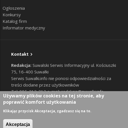
Ogłoszenia
Konkursy
Katalog firm
Informator medyczny
Kontakt
Redakcja:
Suwalski Serwis Informacyjny ul. Kościuszki
75, 16-400 Suwałki
Serwis Suwalki.info nie ponosi odpowiedzialności za
treści dodane przez użytkowników
Tel: 885-212-212 e-mail:
redakcja@suwalki.info
,
Używamy plików cookies na tej stronie, aby
reklama@suwalki.info
poprawić komfort użytkowania
RODO
|
Cookies
Zaloguj
Klikając przycisk Akceptacja, zgadzasz się na to.
User account menu
Akceptacja