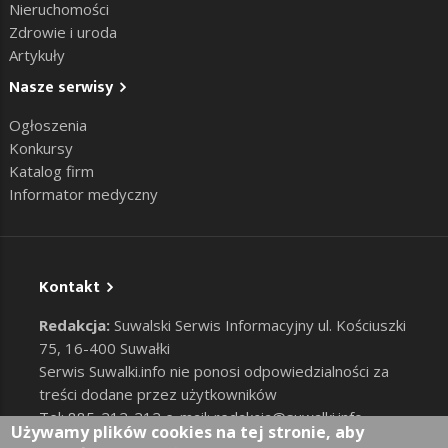
Nieruchomości
Zdrowie i uroda
Artykuły
Nasze serwisy
Ogłoszenia
Konkursy
Katalog firm
Informator medyczny
Kontakt
Redakcja:
Suwalski Serwis Informacyjny ul. Kościuszki
75, 16-400 Suwałki
Serwis Suwalki.info nie ponosi odpowiedzialności za
treści dodane przez użytkowników
Tel: 885-212-212 e-mail:
redakcja@suwalki.info
,
Używamy plików cookies na tej stronie, aby
reklama@suwalki.info