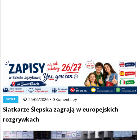
Strona główna
/
Wiadomości
/
Sport
/
Ścieżka
Siatkarze Ślepska zagrają w europejskich rozgrywkach
nawigacyjna
Facebook
Pinterest
Tumblr
Reddit
Share
0
/
SPORT
25/06/2026
0 Komentarzy
Siatkarze Ślepska zagrają w europejskich
rozgrywkach