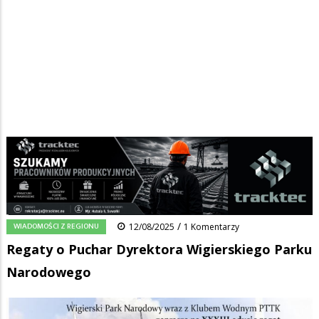
Strona główna
/
Wiadomości
/
Wiadomości z regionu
/
Ścieżka
Regaty o Puchar Dyrektora Wigierskiego Parku Narodowego
nawigacyjna
Facebook
Pinterest
Tumblr
Reddit
Share
0
/
WIADOMOŚCI Z REGIONU
12/08/2025
1 Komentarzy
Regaty o Puchar Dyrektora Wigierskiego Parku
Narodowego