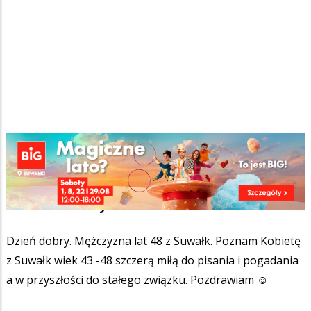
Strona główna
/
Ogłoszenia
/
Towarzyskie
/
Szukam Kobiety
Ścieżka
Facebook
Pinterest
Tumblr
Reddit
Share
0
nawigacyjna
Szukam Kobiety
Dzień dobry. Mężczyzna lat 48 z Suwałk. Poznam Kobietę
z Suwałk wiek 43 -48 szczerą miłą do pisania i pogadania
a w przyszłości do stałego związku. Pozdrawiam ☺️