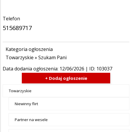
Telefon
515689717
Kategoria ogłoszenia
Towarzyskie
»
Szukam Pani
Data dodania ogłoszenia:
12/06/2026
| ID: 103037
+ Dodaj ogłoszenie
Ogłoszenia
Towarzyskie
- tax -
Niewinny flirt
menu-
Towarzyskie
Partner na wesele