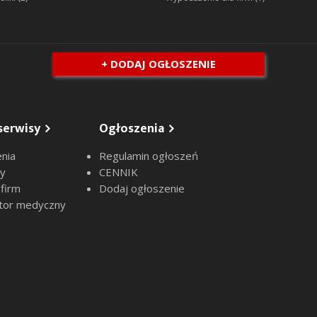
+ DODAJ OGŁOSZENIE
serwisy
Ogłoszenia
nia
Regulamin ogłoszeń
sy
CENNIK
 firm
Dodaj ogłoszenie
tor medyczny