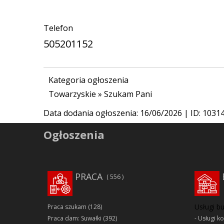
Telefon
505201152
Kategoria ogłoszenia
Towarzyskie
»
Szukam Pani
Data dodania ogłoszenia:
16/06/2026
| ID: 1031
Ogłoszenia
PRACA
556
Usługi b
Praca szukam
(128)
Praca dam: Suwałki
(392)
Usługi k