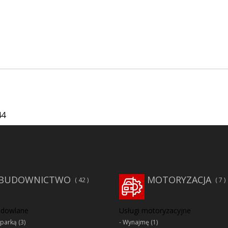
44
BUDOWNICTWO
MOTORYZACJA
42
7
udowlane
Usługi motoryzacyjne
oparką
(3)
Wynajmę
(1)