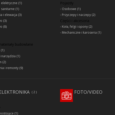
Pojazdy
e elektryczne
(1)
e sanitarne
(1)
Osobowe
(1)
a i elewacja
(3)
Przyczepy i naczepy
(2)
Części i akcesoria
wo
(3)
wo
(8)
Koła, felgi i opony
(2)
Mechaniczne i karoseria
(1)
 materiały budowlane
(1)
i narzędzia
(1)
m
(2)
ia i remonty
(9)
ELEKTRONIKA
FOTO/VIDEO
2
D
ostojące
(1)