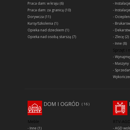
Praca dam: w kraju
(6)
Instalacj
Praca dam: za granicą
(10)
Instalacj
Dorywcza
(11)
Ociepleni
Kursy/Szkolenia
(1)
Brukars
Opieka nad dzieckiem
(1)
Dekarst
Opieka nad osobą starszą
(7)
Zlecę
(2)
Inne
(8)
Sprzęt i
Wynajmę
Maszyny 
Sprzeda
Wykończen
DOM I OGRÓD
16
Meble
RTV-AG
Inne
(1)
AGD woln