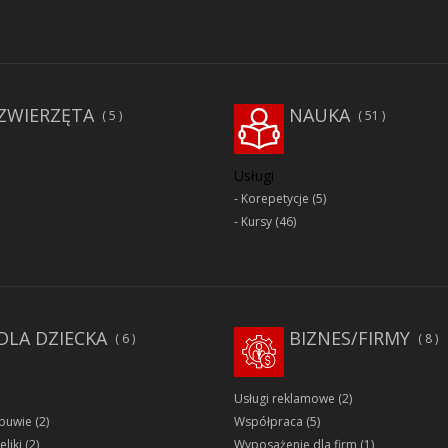
ZWIERZĘTA
NAUKA
5
51
Usługi
Korepetycje
(5)
Kursy
(46)
DLA DZIECKA
BIZNES/FIRMY
6
8
Usługi reklamowe
(2)
obuwie
(2)
Współpraca
(5)
eliki
(2)
Wyposażenie dla firm
(1)