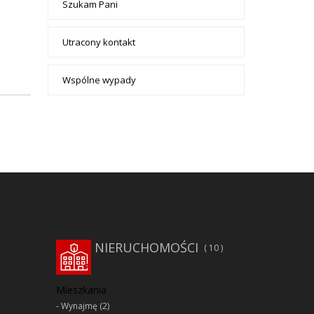
Szukam Pani
Utracony kontakt
Wspólne wypady
NIERUCHOMOŚCI
10
Mieszkania
Wynajmę
(2)