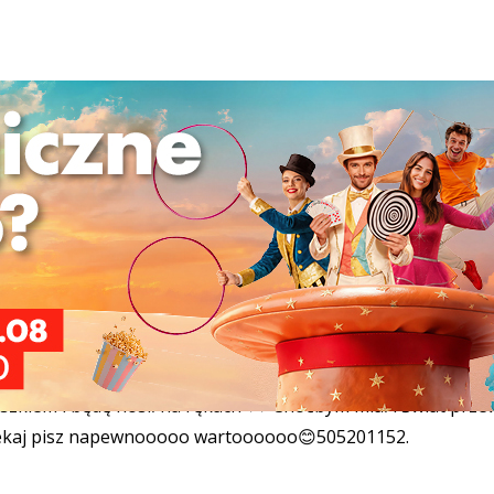
ojny Szarmancki Brunet dla Brunetki♥️♥️
Facebook
Pinterest
Tumblr
Reddit
S
 Brunetki♥️♥️
tek jestem wysokim szcupłym jak struna megaaaaa maxxxx
iwnych oczkach śniadej karnacji zawsze ładnie opalony na
iej.Jesem od dawna po rozwodzie mam jednego dorosłego S
rdzo miłym, bardzo zadbanym, potrafię super tańczyć,
😊Poznam tylko wolną wysoką szczupłą zadbaną kobiecą
kiem i będę nosił na rękach ♥️♥️ Choćbym miał i Świat prze
e czekaj pisz napewnooooo wartoooooo😊505201152.