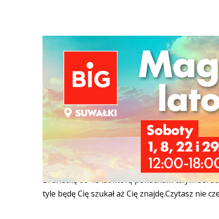
Strona główna
/
Ogłoszenia
/
Towarzyskie
/
Wysoki przyst
Ścieżka
nawigacyjna
Wysoki przystojny Szarmancki Brunet dla
Witam Was Kochane Brunetki 😊 Na imię mi Woj
męskim bardzo bardzo przystojnym Brunetem o p
190 cm wzrostu mam 50 lat ale wyglądam młodz
mieszkam w Suwałkach.Jestem inteligentnym, ba
pracowitym i zawsze uśmiechniętym Mężczyzną 
Brunetkę do 48 lat którą pokocham całym Serdusz
tyle będę Cię szukał aż Cię znajdę.Czytasz ni