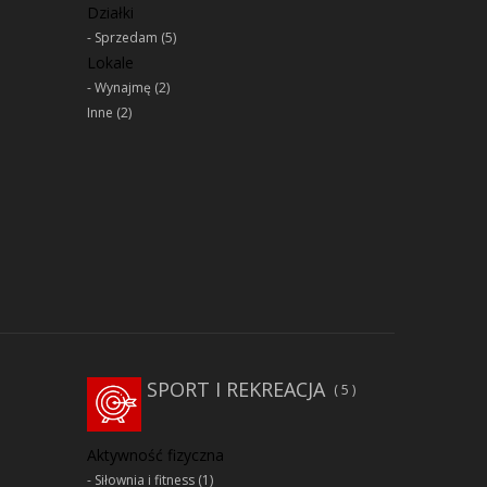
Działki
Sprzedam
(5)
Lokale
Wynajmę
(2)
Inne
(2)
SPORT I REKREACJA
5
Aktywność fizyczna
Siłownia i fitness
(1)