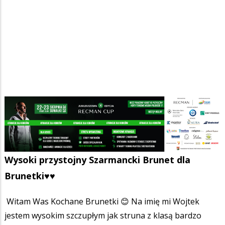
Strona główna
/
Ogłoszenia
/
Towarzyskie
/
Ścieżka
Wysoki przystojny Szarmancki Brunet dla Brunetki♥️♥️
nawigacyjna
Facebook
Pinterest
Tumblr
Reddit
Share
0
Wysoki przystojny Szarmancki Brunet dla
Brunetki♥️♥️
Witam Was Kochane Brunetki 😊 Na imię mi Wojtek
jestem wysokim szczupłym jak struna z klasą bardzo