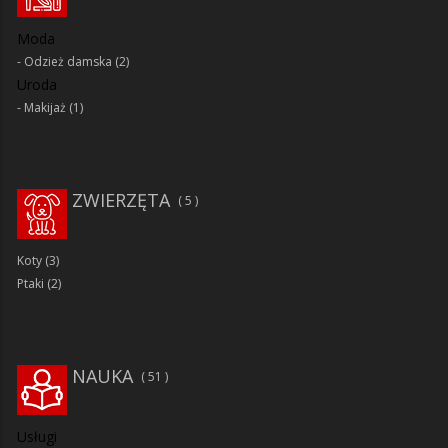
Moda
Odzież damska
(2)
Uroda
Makijaż
(1)
ZWIERZĘTA
5
Koty
(3)
Ptaki
(2)
NAUKA
51
Usługi