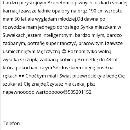
bardzo przystojnym Brunetem o piwnych oczkach śniadej
karnacji zawsze ładnie opalony na brąz 190 cm wzrostu
mam 50 lat ale wyglądam młodziej.Od dawna po
rozwodzie mam jednego dorosłego Synka mieszkam w
Suwałkach.Jestem inteligentnym, bardzo miłym, bardzo
zadbanym, potrafię super tańczyć, pracowitym i zawsze
uśmiechniętym Mężczyzną 😊 Poznam tylko wolną
wysoką szczupłą zadbaną kobiecą Brunetkę do 48 lat
którą pokocham całym Serduszkiem i będę nosił na
rękach ♥️♥️ Choćbym miał i Świat przewrócić tyle będę Cię
szukał aż Cię znajdę.Czytasz nie czekaj pisz
napewnooooo wartoooooo😊505201152.
Telefon