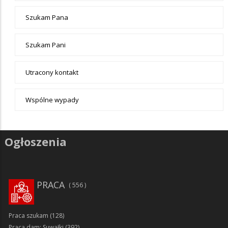
Szukam Pana
Szukam Pani
Utracony kontakt
Wspólne wypady
Ogłoszenia
PRACA
556
Praca szukam
(128)
Praca dam: Suwałki
(392)