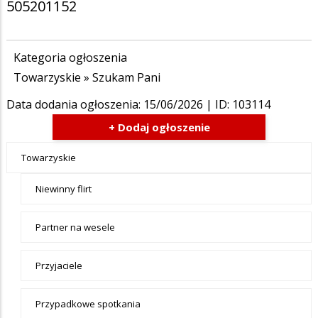
505201152
Kategoria ogłoszenia
Towarzyskie
»
Szukam Pani
Data dodania ogłoszenia:
15/06/2026
| ID: 103114
+ Dodaj ogłoszenie
Ogłoszenia
Towarzyskie
- tax -
Niewinny flirt
menu-
Towarzyskie
Partner na wesele
Przyjaciele
Przypadkowe spotkania