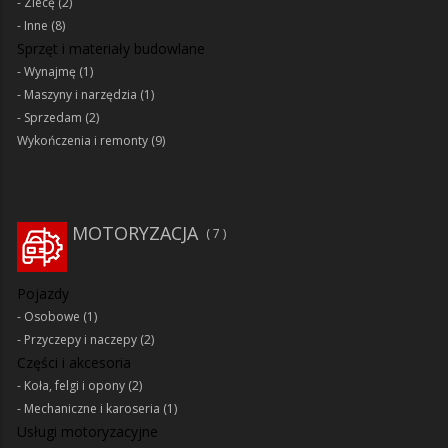
Zlecę
(2)
Inne
(8)
Sprzęt i materiały budowlane
Wynajmę
(1)
Maszyny i narzędzia
(1)
Sprzedam
(2)
Wykończenia i remonty
(9)
MOTORYZACJA
7
Pojazdy
Osobowe
(1)
Przyczepy i naczepy
(2)
Części i akcesoria
Koła, felgi i opony
(2)
Mechaniczne i karoseria
(1)
Usługi motoryzacyjne