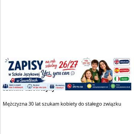
Strona główna
/
Ogłoszenia
/
Towarzyskie
/
Szukam dziewczyny
Ścieżka
Facebook
Pinterest
Tumblr
Reddit
Share
0
nawigacyjna
Szukam dziewczyny
Mężczyzna 30 lat szukam kobiety do stałego związku