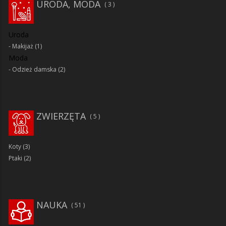
URODA, MODA
3
Uroda
Makijaż
(1)
Moda
Odzież damska
(2)
ZWIERZĘTA
5
Koty
(3)
Ptaki
(2)
NAUKA
51