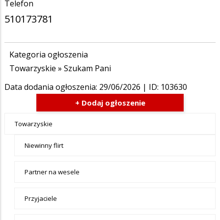
Telefon
510173781
Kategoria ogłoszenia
Towarzyskie
»
Szukam Pani
Data dodania ogłoszenia:
29/06/2026
| ID: 103630
+ Dodaj ogłoszenie
Ogłoszenia
Towarzyskie
- tax -
Niewinny flirt
menu-
Towarzyskie
Partner na wesele
Przyjaciele