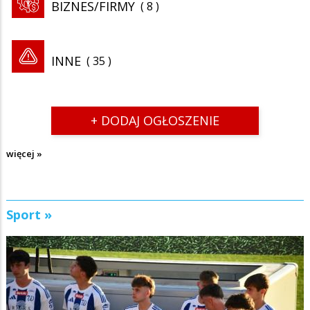
BIZNES/FIRMY
8
INNE
35
+ DODAJ OGŁOSZENIE
więcej »
Sport »