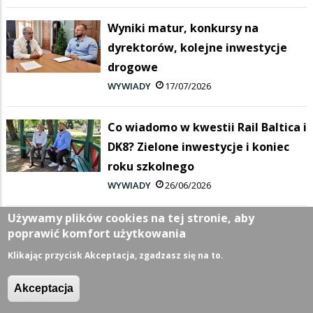
Wyniki matur, konkursy na
dyrektorów, kolejne inwestycje
drogowe
WYWIADY
17/07/2026
Co wiadomo w kwestii Rail Baltica i
DK8? Zielone inwestycje i koniec
roku szkolnego
WYWIADY
26/06/2026
Używamy plików cookies na tej stronie, aby
Największa inwestycja w historii
poprawić komfort użytkowania
Suwałk i Budżet Obywatelski -
Klikając przycisk Akceptacja, zgadzasz się na to.
Videopodcast z Ratusza
WYWIADY
03/06/2026
Akceptacja