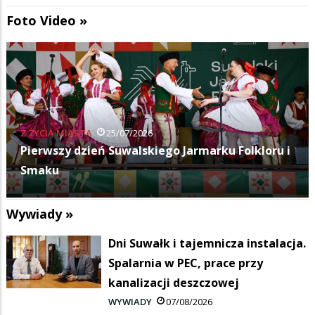
Foto Video »
KULTURA
11/07/2026
Budka Suflera zagrała na Suwałki Blues Festival
Wywiady »
Dni Suwałk i tajemnicza instalacja.
Spalarnia w PEC, prace przy
kanalizacji deszczowej
WYWIADY
07/08/2026